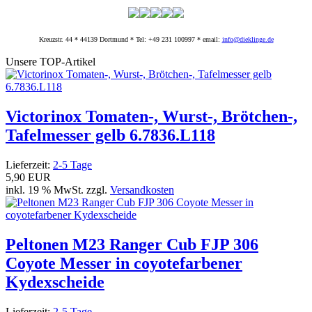
Kreuzstr. 44 * 44139 Dortmund * Tel: +49 231 100997 * email:
info@dieklinge.de
Unsere TOP-Artikel
Victorinox Tomaten-, Wurst-, Brötchen-,
Tafelmesser gelb 6.7836.L118
Lieferzeit:
2-5 Tage
5,90 EUR
inkl. 19 % MwSt. zzgl.
Versandkosten
Peltonen M23 Ranger Cub FJP 306
Coyote Messer in coyotefarbener
Kydexscheide
Lieferzeit:
2-5 Tage